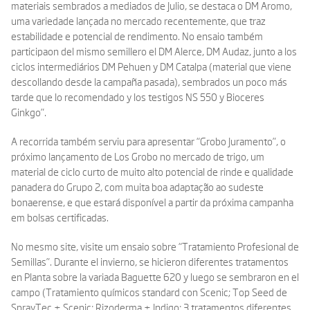
materiais sembrados a mediados de Julio, se destaca o DM Aromo,
uma variedade lançada no mercado recentemente, que traz
estabilidade e potencial de rendimento. No ensaio também
participaon del mismo semillero el DM Alerce, DM Audaz, junto a los
ciclos intermediários DM Pehuen y DM Catalpa (material que viene
descollando desde la campaña pasada), sembrados un poco más
tarde que lo recomendado y los testigos NS 550 y Bioceres
Ginkgo”.
A recorrida também serviu para apresentar “Grobo Juramento”, o
próximo lançamento de Los Grobo no mercado de trigo, um
material de ciclo curto de muito alto potencial de rinde e qualidade
panadera do Grupo 2, com muita boa adaptação ao sudeste
bonaerense, e que estará disponível a partir da próxima campanha
em bolsas certificadas.
No mesmo site, visite um ensaio sobre “Tratamiento Profesional de
Semillas”. Durante el invierno, se hicieron diferentes tratamentos
en Planta sobre la variada Baguette 620 y luego se sembraron en el
campo (Tratamiento químicos standard con Scenic; Top Seed de
SprayTec + Scenic; Rizoderma + Indigo; 3 tratamentos diferentes