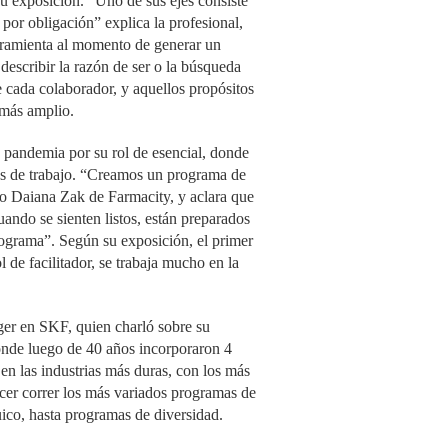
su exposición. “Uno de sus ejes consiste
 por obligación” explica la profesional,
rramienta al momento de generar un
describir la razón de ser o la búsqueda
e cada colaborador, y aquellos propósitos
 más amplio.
 pandemia por su rol de esencial, donde
os de trabajo. “Creamos un programa de
ajo Daiana Zak de Farmacity, y aclara que
ando se sienten listos, están preparados
rograma”. Según su exposición, el primer
l de facilitador, se trabaja mucho en la
ger en SKF, quien charló sobre su
onde luego de 40 años incorporaron 4
en las industrias más duras, con los más
cer correr los más variados programas de
ico, hasta programas de diversidad.