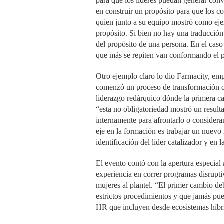
para que los líderes puedan generar conv
en construir un propósito para que los co
quien junto a su equipo mostró como eje
propósito. Si bien no hay una traducción 
del propósito de una persona. En el caso
que más se repiten van conformando el p
Otro ejemplo claro lo dio Farmacity, emp
comenzó un proceso de transformación qu
liderazgo redárquico dónde la primera ca
“esta no obligatoriedad mostró un resul
internamente para afrontarlo o consider
eje en la formación es trabajar un nuevo r
identificación del líder catalizador y en
El evento contó con la apertura especia
experiencia en correr programas disrupt
mujeres al plantel. “El primer cambio de
estrictos procedimientos y que jamás pu
HR que incluyen desde ecosistemas híbri