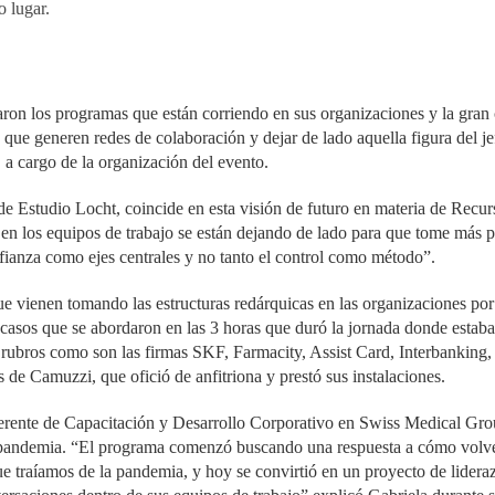
o lugar.
on los programas que están corriendo en sus organizaciones y la gran
s que generen redes de colaboración y dejar de lado aquella figura del j
 a cargo de la organización del evento.
e Estudio Locht, coincide en esta visión de futuro en materia de Recu
 en los equipos de trabajo se están dejando de lado para que tome más
nfianza como ejes centrales y no tanto el control como método”.
e vienen tomando las estructuras redárquicas en las organizaciones por s
s casos que se abordaron en las 3 horas que duró la jornada donde estab
s rubros como son las firmas SKF, Farmacity, Assist Card, Interbanking
de Camuzzi, que ofició de anfitriona y prestó sus instalaciones.
gerente de Capacitación y Desarrollo Corporativo en Swiss Medical Gr
a pandemia. “El programa comenzó buscando una respuesta a cómo volver
ue traíamos de la pandemia, y hoy se convirtió en un proyecto de lider