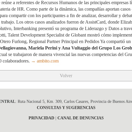
reúne a referentes de Recursos Humanos de las principales empresas líd
materia de HR. Como parte de la dinámica, las compañías aportan casos 
ara compartir con los participantes a fin de analizar, desarrollar y deb
e trabajo. Los otros casos analizados fueron de AssistCard, donde Eliz
utivo, Interbanking presentó su programa de Liderazgo y Datos a travé
tti, Talent Development Specialist de Globant mostró cómo implement
a Otero Furlong, Regional Partner Principal en Pedidos Ya compartió un
ellagiovanna, Mariela Perini y Ana Vultaggio del Grupo Los Gro
 cual se trabajaron de manera vivencial las nuevas competencias del Gru
50 colaboradores.
→ ambito.com
Volver
ENTRAL
: Ruta Nacional 5, Km. 309, Carlos Casares, Provincia de Buenos Air
CONSULTAS Y SUGERENCIAS
PRIVACIDAD
|
CANAL DE DENUNCIAS