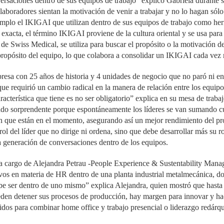
ersaciones dentro de sus equipos de trabajo” explicó Gabriela durante 
laboradores sientan la motivación de venir a trabajar y no lo hagan sólo
mplo el IKIGAI que utilizan dentro de sus equipos de trabajo como he
exacta, el término IKIGAI proviene de la cultura oriental y se usa para 
 de Swiss Medical, se utiliza para buscar el propósito o la motivación d
ropósito del equipo, lo que colabora a consolidar un IKIGAI cada vez
resa con 25 años de historia y 4 unidades de negocio que no paró ni en
e requirió un cambio radical en la manera de relación entre los equip
racterística que tiene es no ser obligatorio” explica en su mesa de trab
tado sorprendente porque espontáneamente los líderes se van sumando cu
an que están en el momento, asegurando así un mejor rendimiento del p
ol del líder que no dirige ni ordena, sino que debe desarrollar más su ro
 la generación de conversaciones dentro de los equipos.
l a cargo de Alejandra Petrau -People Experience & Sustentability Mana
ivos en materia de HR dentro de una planta industrial metalmecánica, d
be ser dentro de uno mismo” explica Alejandra, quien mostró que hasta 
eden detener sus procesos de producción, hay margen para innovar y ha
dos para combinar home office y trabajo presencial o liderazgo redárqu