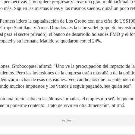
s perspectivas. Uno quiere progresar y crear una gran multinacional: a 
co más. Siguen las mismas ideas y los mismos sueños, quizá un poco ret
artners lideró la capitalización de Los Grobo con una cifra de US$100 
 Grupo Santillana y Arcos Dorados- es la cabeza del grupo de inversión
al para el sector privado), el banco de desarrollo holandés FMO y el f
opatel y su hermana Matilde se quedaron con el 24%.
ones, Grobocopatel afirmó: "Uno ve la preocupación del impacto de la p
ulentos. Pero las inversiones de la empresa están más allá a de la políti
ralentizar muchas de esas decisiones. Veo candidatos que no entienden de
ndo muchos impuestos y los vamos a seguir pagando, sea quién sea".
eron una fuerte suba en las últimas jornadas, el empresario señaló que no
rme ni ponerme contento. Trato de vivir en otra dimensión", afirmó.
Volver