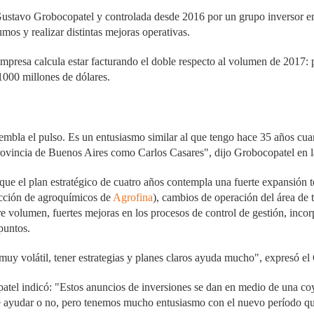
ustavo Grobocopatel
y controlada desde 2016 por un grupo inversor 
mos y realizar distintas mejoras operativas.
empresa calcula estar facturando el doble respecto al volumen de 2017:
000 millones de dólares.
mbla el pulso. Es un entusiasmo similar al que tengo hace 35 años cu
provincia de Buenos Aires como Carlos Casares", dijo Grobocopatel en l
 que el plan estratégico de cuatro años contempla una fuerte expansión te
ucción de agroquímicos de
Agrofina
), cambios de operación del área de t
bre volumen, fuertes mejoras en los procesos de control de gestión, inc
 puntos.
y volátil, tener estrategias y planes claros ayuda mucho", expresó e
l indicó: "Estos anuncios de inversiones se dan en medio de una c
 ayudar o no, pero tenemos mucho entusiasmo con el nuevo período que