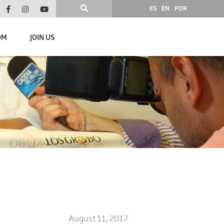
ES
EN
POR
OM
JOIN US
August 11, 2017